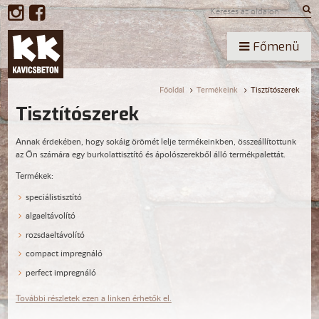
Főmenü
Főoldal
Termékeink
Tisztítószerek
Tisztítószerek
Annak érdekében, hogy sokáig örömét lelje termékeinkben, összeállítottunk
az Ön számára egy burkolattisztító és ápolószerekből álló termékpalettát.
Termékek:
speciálistisztító
algaeltávolító
rozsdaeltávolító
compact impregnáló
perfect impregnáló
További részletek ezen a linken érhetők el.