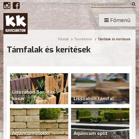
Főmenü
Főoldal
Termékeink
Támfalak és kerítések
Támfalak és kerítések
Lisszabon Bor-dás
kosár
Lisszabon támfal
Aquincum blokk
Aquincum split