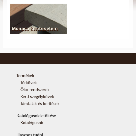
Monaco kerítéselem
Termékek
Térkövek
Öko rendszerek
Kerti szegélykövek
Támfalak és kerítések
Katalógusok letöltése
Katalógusok
Hasznos tudni