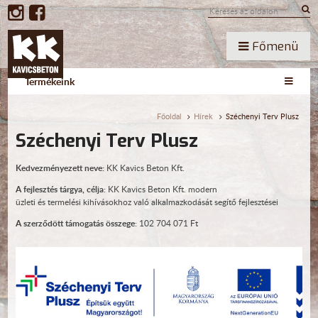
Főmenü
Termékeink
Főoldal
Hírek
Széchenyi Terv Plusz
Széchenyi Terv Plusz
Kedvezményezett neve:
KK Kavics Beton Kft.
A fejlesztés tárgya, célja
: KK Kavics Beton Kft. modern
üzleti és termelési kihívásokhoz való alkalmazkodását segítő fejlesztései
A szerződött támogatás összege
: 102 704 071 Ft