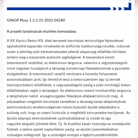
GINOP Plusz 1.2.3-21-2022-04280
A projekt tartalmának részletes bemutatása
A KK Kavics Beton Kft. által tervezett beruházás technológia fejlesztéssel
egybekötött kapacitás növekedés és erőforrás hatékonyság növelés, melynek
során a jelenleg szűk keresztmetszetet jelentő alapanyag előállítás bővítése
történt meg a beszerzett eszközök segítségével. A beszerzésre került
betonkeverő vezérlése, az elektromos targonca, valamint a vegyszeradagoló
mind nagyban hozzájárult a társaság mindennapi feladatköreinek a gyorsabb
elvégzéséhez. A betonkeverő vezérlő rendszere a keverési folyamatok
automatizálásán javít, így lehetővé teszi a betonüzemben egy új termék
(transzporbeton) előállítását, a vegyszeradagoló pedig a jobb minőségű beton
előállításában segíti a társaságot. Az elektromos üzemű homlokvillás targonca
a telephelyen belüli anyagmozgatási feladatok ellátását könnyíti meg. A
pályázatban megjelölt beruházás keretében a társaság kertai telephelyének
adminisztrációs tevékenységeinek helyet biztosító épület átépítésére is
szükség volt, hogy az ottani funkciók is megfelelő környezetbe kerüljenek. Az
épület alaprajzi elrendezésének optimalizálásával új irodák és egy
nagyobb tárgyaló jöhetett létre. Új, fa tüzelésű kazán biztosítja az irodaépület
fűtését, a tetőre szerelt napkollektor pedig az épület üzemeltetéséhez
szükséges melegvizet. Így a szükséges energia a legkörnyezetkímélőbb