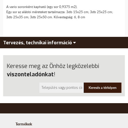
A vario soronként kapható (egy sor 0,9375 m2).
Egy sor az alábbi méreteket tartalmazza: 3db 15x25 cm; 3db 25x25 cm;
3db 25x35 cm; 3db 25x50 cm. Kővastagság: 6, 8 cm
Tervezés, technikai információ
Keresse meg az Önhöz legközelebbi
viszonteladónkat
!
Keresés a térképen
Termékek