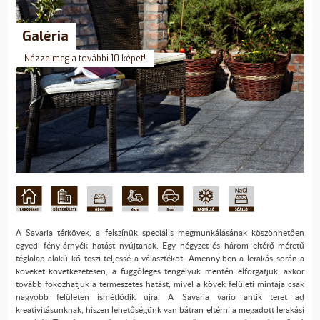
Galéria
Nézze meg a további 10 képet!
A Savaria térkövek, a felszínük speciális megmunkálásának köszönhetően
egyedi fény-árnyék hatást nyújtanak. Egy négyzet és három eltérő méretű
téglalap alakú kő teszi teljessé a választékot. Amennyiben a lerakás során a
köveket következetesen, a függőleges tengelyük mentén elforgatjuk, akkor
tovább fokozhatjuk a természetes hatást, mivel a kövek felületi mintája csak
nagyobb felületen ismétlődik újra. A Savaria vario antik teret ad
kreativitásunknak, hiszen lehetőségünk van bátran eltérni a megadott lerakási