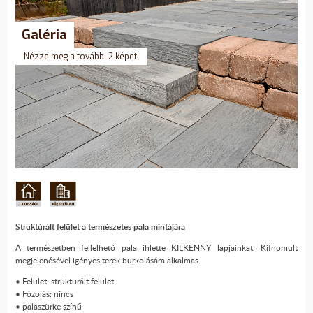
Galéria
Nézze meg a további 2 képet!
Struktúrált felület a természetes pala mintájára
A természetben fellelhető pala ihlette KILKENNY lapjainkat. Kifnomult
megjelenésével igényes terek burkolására alkalmas.
• Felület: strukturált felület
• Fózolás: nincs
• palaszürke színű