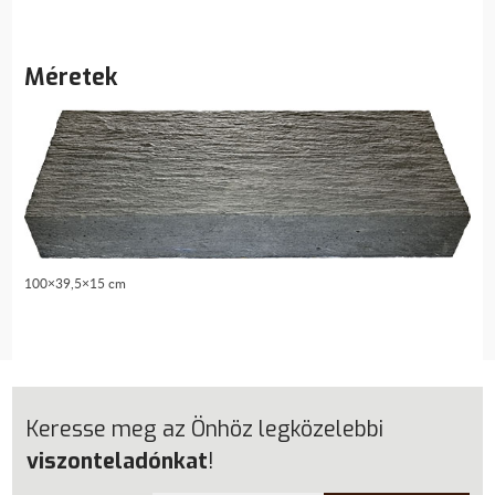
Méretek
100×39,5×15 cm
Keresse meg az Önhöz legközelebbi
viszonteladónkat
!