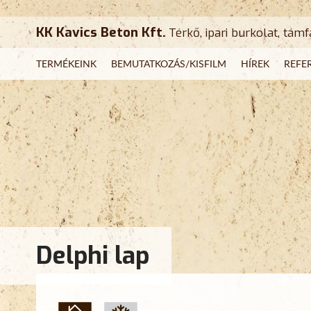
KK Kavics Beton Kft.
Térkő, ipari burkolat, támf
TERMÉKEINK
BEMUTATKOZÁS/KISFILM
HÍREK
REFE
Delphi lap