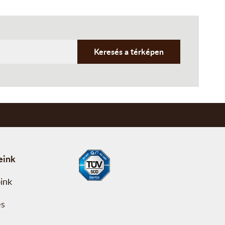
Keresés a térképen
eink
ink
és