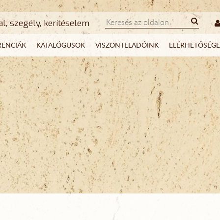
al, szegély, kerítéselem
RENCIÁK
KATALÓGUSOK
VISZONTELADÓINK
ELÉRHETŐSÉGE