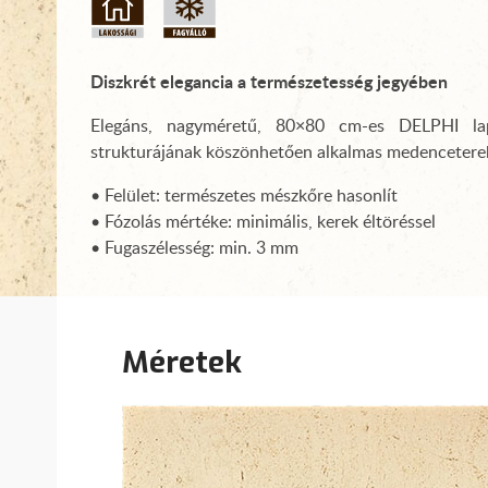
Diszkrét elegancia a természetesség jegyében
Elegáns, nagyméretű, 80×80 cm-es DELPHI lapu
strukturájának köszönhetően alkalmas medenceterek
• Felület: természetes mészkőre hasonlít
• Fózolás mértéke: minimális, kerek éltöréssel
• Fugaszélesség: min. 3 mm
Méretek