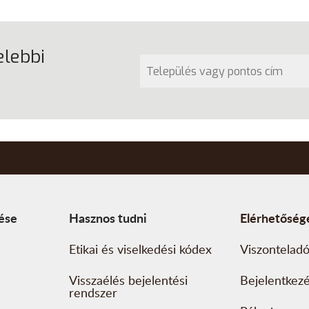
elebbi
tése
Hasznos tudni
Elérhetőség
Etikai és viselkedési kódex
Viszonteladó
Visszaélés bejelentési
Bejelentkez
rendszer